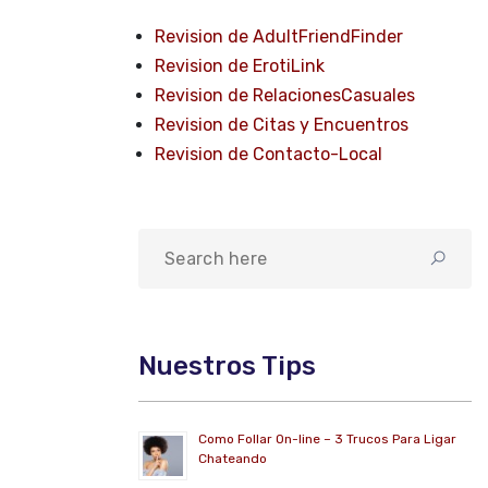
Revision de AdultFriendFinder
Revision de ErotiLink
Revision de RelacionesCasuales
Revision de Citas y Encuentros
Revision de Contacto-Local
Nuestros Tips
Como Follar On-line – 3 Trucos Para Ligar
Chateando